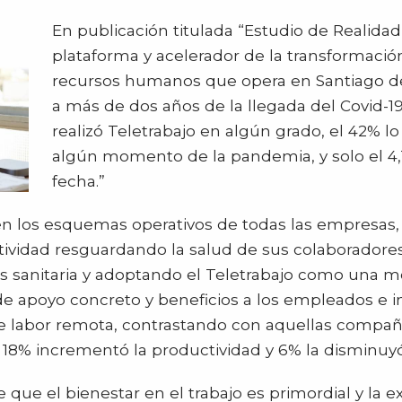
En publicación titulada “Estudio de Realidad
plataforma y acelerador de la transformació
recursos humanos que opera en Santiago de 
a más de dos años de la llegada del Covid-1
realizó Teletrabajo en algún grado, el 42% lo
algún momento de la pandemia, y solo el 4,1
fecha.”
n los esquemas operativos de todas las empresas, a
ividad resguardando la salud de sus colaboradores
isis sanitaria y adoptando el Teletrabajo como una 
 de apoyo concreto y beneficios a los empleados e
e labor remota, contrastando con aquellas compañí
un 18% incrementó la productividad y 6% la disminuyó
que el bienestar en el trabajo es primordial y la e