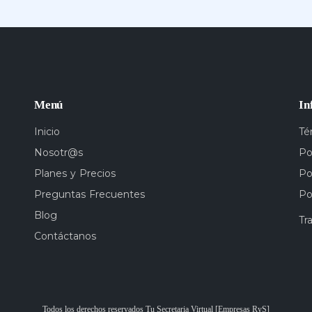
Menú
In
Inicio
Té
Nosotr@s
Po
Planes y Precios
Po
Preguntas Frecuentes
Po
Blog
Tr
Contáctanos
Todos los derechos reservados Tu Secretaria Virtual [Empresas RyS]