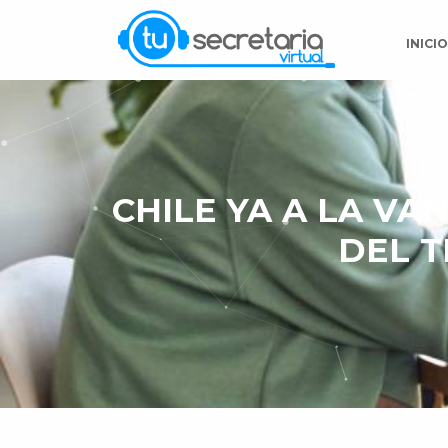
INICI
CHILE YA A LA V
DEL T