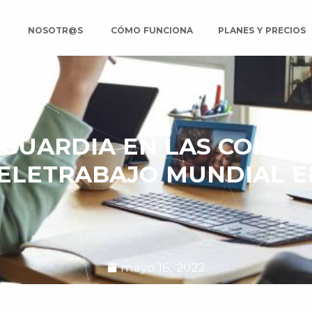
O
NOSOTR@S
CÓMO FUNCIONA
PLANES Y PRECIOS
ANGUARDIA EN LAS CONDI
ELETRABAJO MUNDIAL E
mayo 16, 2022