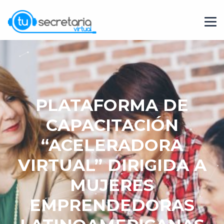
PLATAFORMA DE
CAPACITACIÓN
“ACELERADORA
VIRTUAL” DIRIGIDA A
MUJERES
EMPRENDEDORAS