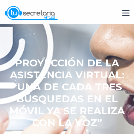
PROYECCIÓN DE LA
ASISTENCIA VIRTUAL:
“UNA DE CADA TRES
BÚSQUEDAS EN EL
MÓVIL YA SE REALIZA
CON LA VOZ”