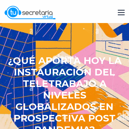
¿QUÉ APORTA HOY LA
INSTAURACIÓN DEL
TELETRABAJO A
NIVELES
GLOBALIZADOS EN
PROSPECTIVA POST