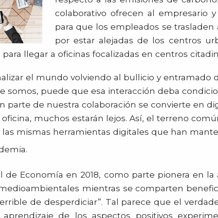
colaborativo ofrecen al empresario y
para que los empleados se trasladen 
por estar alejadas de los centros u
s para llegar a oficinas focalizadas en centros citad
izar el mundo volviendo al bullicio y entramado de
 que somos, puede que esa interacción deba condici
an parte de nuestra colaboración se convierte en di
oficina, muchos estarán lejos. Así, el terreno comú
e las mismas herramientas digitales que han mant
ndemia.
 de Economía en 2018, como parte pionera en la
medioambientales mientras se comparten beneficio
terrible de desperdiciar”. Tal parece que el verdade
l aprendizaje de los aspectos positivos experi