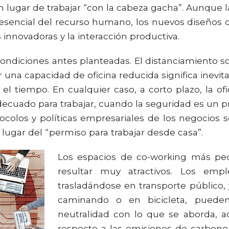
 en lugar de trabajar “con la cabeza gacha”. Aunque la
sencial del recurso humano, los nuevos diseños de 
innovadoras y la interacción productiva.
ondiciones antes planteadas. El distanciamiento so
 una capacidad de oficina reducida significa inev
 el tiempo. En cualquier caso, a corto plazo, la of
decuado para trabajar, cuando la seguridad es un 
tocolos y políticas empresariales de los negocios
 lugar del “permiso para trabajar desde casa”.
Los espacios de co-working más pe
resultar muy atractivos. Los em
trasladándose en transporte público, 
caminando o en bicicleta, puede
neutralidad con lo que se aborda, 
respecto a las emisiones de carbono