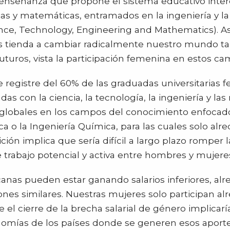
señanza que propone el sistema educativo interdis
ias y matemáticas, entramados en la ingeniería y la
ce, Technology, Engineering and Mathematics). A
gicas tienda a cambiar radicalmente nuestro mundo 
futuros, vista la participación femenina en estos ca
 registre del 60% de las graduadas universitarias
das con la ciencia, la tecnología, la ingeniería y la
globales en los campos del conocimiento enfocado 
a o la Ingeniería Química, para las cuales solo alr
sición implica que sería difícil a largo plazo rompe
e trabajo potencial y activa entre hombres y mujere
icanas pueden estar ganando salarios inferiores, 
ones similares. Nuestras mujeres solo participan a
el cierre de la brecha salarial de género implicarí
onomías de los países donde se generen esos aport