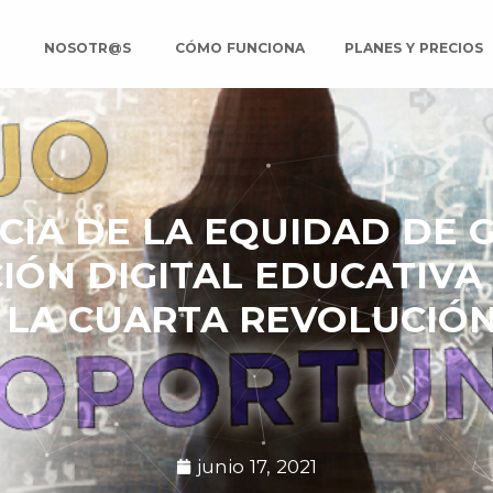
O
NOSOTR@S
CÓMO FUNCIONA
PLANES Y PRECIOS
IA DE LA EQUIDAD DE 
ÓN DIGITAL EDUCATIVA 
 LA CUARTA REVOLUCIÓN
junio 17, 2021