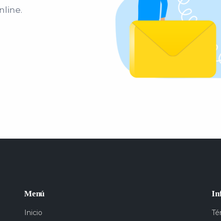
nline.
Menú
In
Inicio
Té